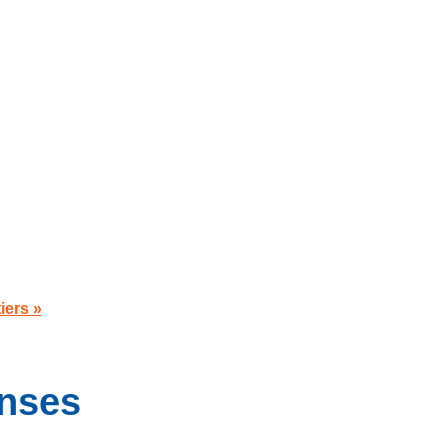
iers »
enses