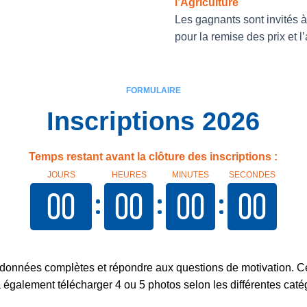
l’Agriculture
Les gagnants sont invités à
pour la remise des prix et
FORMULAIRE
Inscriptions 2026
Temps restant avant la clôture des inscriptions :
JOURS
HEURES
MINUTES
SECONDES
00
00
00
00
rdonnées complètes et répondre aux questions de motivation. Ce 
a également t
é
lécharger
4 ou 5 photos selon les différentes cat