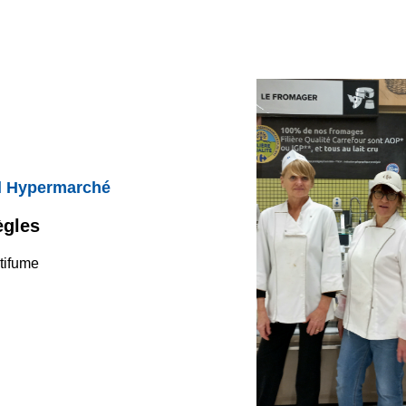
l Hypermarché
ègles
tifume