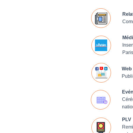
Rela
Comm
Médi
Inser
Pari
Web 
Publi
Evén
Céré
natio
PLV
Remis